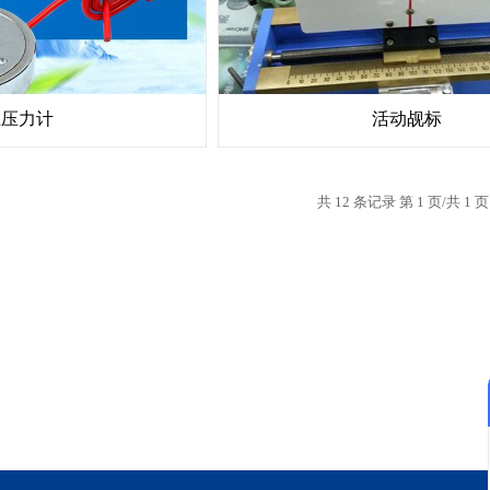
土压力计
活动觇标
共 12 条记录 第 1 页/共 1 页