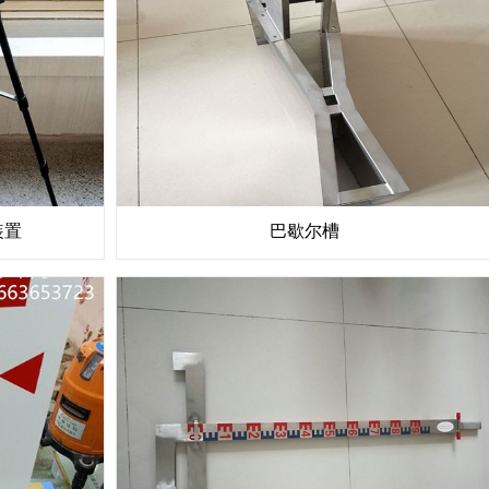
装置
巴歇尔槽