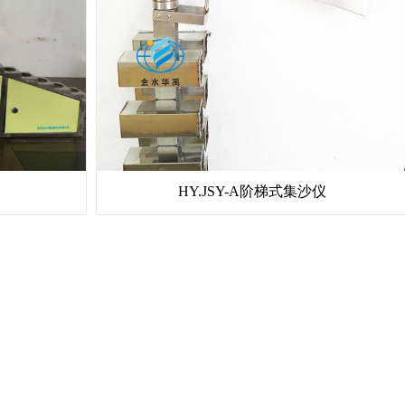
HY.JSY-A阶梯式集沙仪