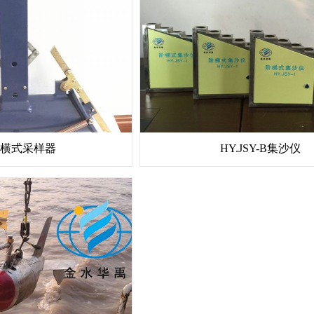
-1横式采样器
HY.JSY-B集沙仪