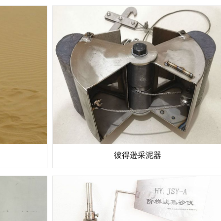
彼得逊采泥器