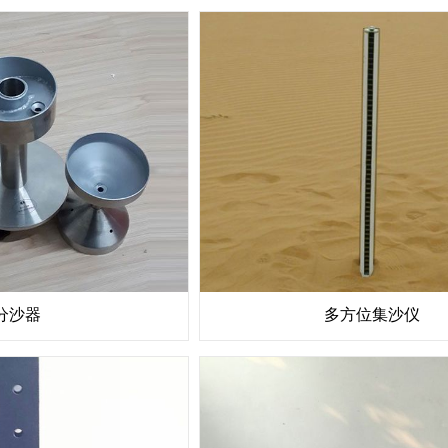
分沙器
多方位集沙仪