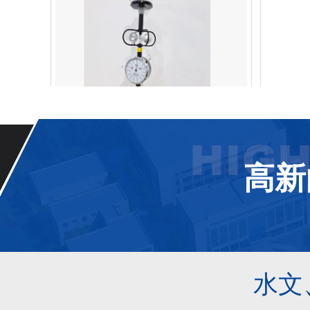
气象仪器
HY-F1
186-6365-3723
186
高新
水文