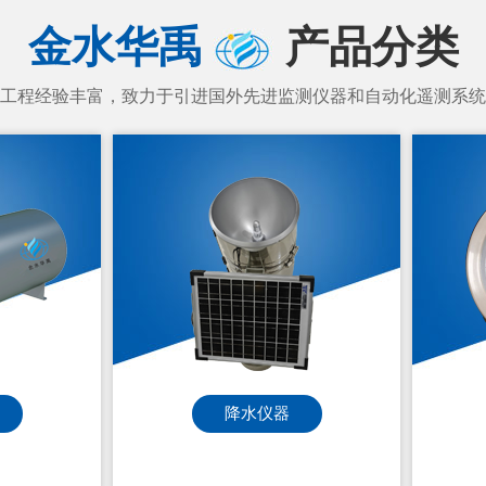
金水华禹
产品分类
工程经验丰富，致力于引进国外先进监测仪器和自动化遥测系统
0型便携式明渠流量计
HY-F10型便携式明渠流量计
-6365-3723
186-6365-3723
气象仪器